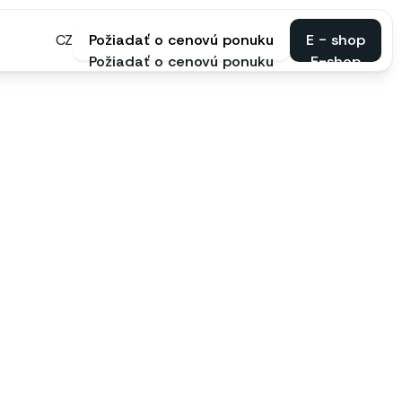
CZ
Požiadať o cenovú ponuku
E - shop
Požiadať o cenovú ponuku
E-shop