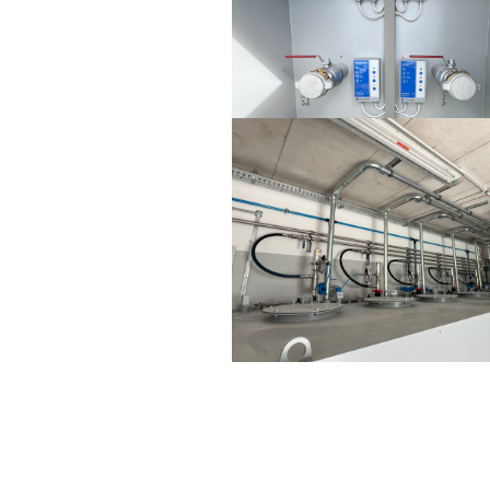
Predchádzajúci článok
Jungheinrich Chomutov OH+Co