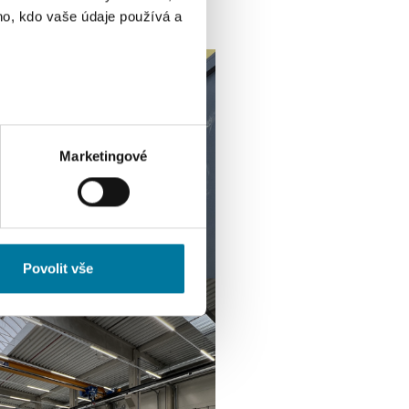
ho, kdo vaše údaje používá a
ik metrů
otisk prstu)
 podrobnostmi
. Svůj souhlas
Marketingové
ěvnosti využíváme soubory
, inzerci a analýzy. Partneři
li v důsledku toho, že
Povolit vše