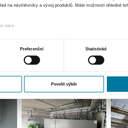
led na návštěvníky a vývoj produktů. Máte možnosti ohledně to
om také:
ace o vaší geografické poloze, které mohou být přesné na někol
řízení pomocí aktivního skenování pro konkrétní charakteristiky (
acováváme vaše osobní údaje, a nastavte si předvolby v
části s
Preferenční
Statistické
odvolat v části Prohlášení o souborech cookie.
klam, poskytování funkcí sociálních médií a analýze naší návšt
 náš web používáte, sdílíme se svými partnery pro sociální média
 s dalšími informacemi, které jste jim poskytli nebo které získa
Povolit výběr