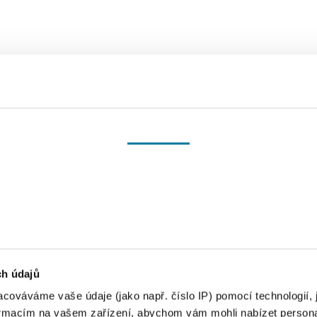
Souhlas
Detaily
Nastavení reklam
Více o cookies
ch údajů
cováváme vaše údaje (jako např. číslo IP) pomocí technologií, 
formacím na vašem zařízení, abychom vám mohli nabízet person