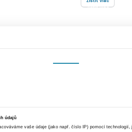
Zistiť viac
Zistiť viac
Souhlas
Detaily
Nastavení reklam
Více o cookies
ch údajů
cováváme vaše údaje (jako např. číslo IP) pomocí technologií, 