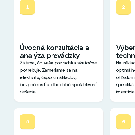
1
2
Úvodná konzultácia a
Výber
analýza prevádzky
techn
Zistíme, čo vaša prevádzka skutočne
Na zákla
potrebuje. Zameriame sa na
optimálne
efektivitu, úsporu nákladov,
ohľadom 
bezpečnosť a dlhodobú spoľahlivosť
špecifik
riešenia.
investície
5
6