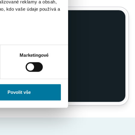
alizované reklamy a obsah,
ho, kdo vaše údaje používá a
e zber a
ik metrů
olejov?
otisk prstu)
 podrobnostmi
. Svůj souhlas
Marketingové
…
ěvnosti využíváme soubory
, inzerci a analýzy. Partneři
li v důsledku toho, že
Povolit vše