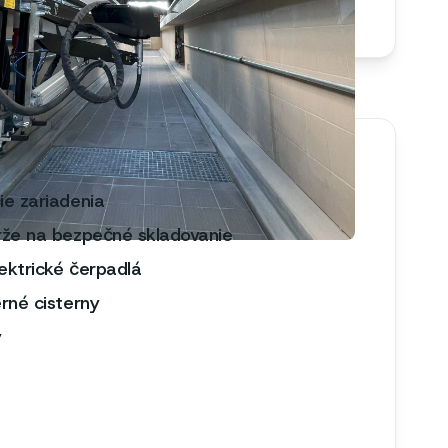
ie zariadenia
rže na bezpečné skladovanie
ektrické čerpadlá
rné cisterny
y