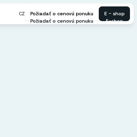
CZ
Požiadať o cenovú ponuku
E - shop
Požiadať o cenovú ponuku
E-shop