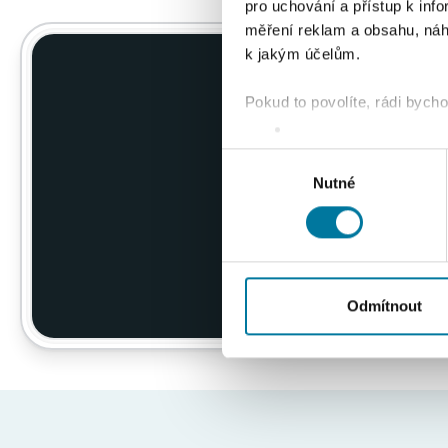
pro uchování a přístup k in
měření reklam a obsahu, náh
k jakým účelům.
Chcete 
Pokud to povolíte, rádi bych
Shromažďovali inform
sklado
Identifikovali vaše za
Výběr
Zjistěte více o tom, jak zpr
Nutné
souhlasu
můžete kdykoliv změnit nebo 
K personalizaci obsahu a re
cookie. Informace o tom, jak
tyto údaje mohou zkombinovat
Odmítnout
používáte jejich služby.