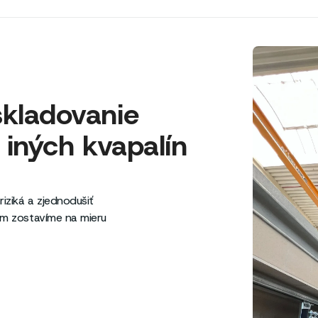
skladovanie
 iných kvapalín
iziká a zjednodušiť
ém zostavíme na mieru