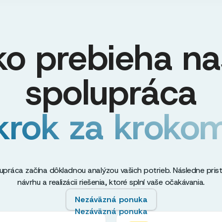
ko prebieha na
spolupráca
krok za kroko
upráca začína dôkladnou analýzou vašich potrieb. Následne pris
návrhu a realizácii riešenia, ktoré splní vaše očakávania.
Nezáväzná ponuka
Nezáväzná ponuka