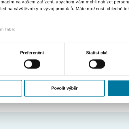
formacím na vašem zařízení, abychom vám mohli nabízet person
led na návštěvníky a vývoj produktů. Máte možnosti ohledně to
návrh riešenia pr
om také:
ace o vaší geografické poloze, které mohou být přesné na někol
vanie použitých 
řízení pomocí aktivního skenování pro konkrétní charakteristiky (
acováváme vaše osobní údaje, a nastavte si předvolby v
části s
Preferenční
Statistické
odvolat v části Prohlášení o souborech cookie.
Odsávačky, vypúšťačky, záchytné vane, nádoby, systémy zberu
klam, poskytování funkcí sociálních médií a analýze naší návšt
 náš web používáte, sdílíme se svými partnery pro sociální média
Požiadať o ponuku
 s dalšími informacemi, které jste jim poskytli nebo které získa
Požiadať o ponuku
Povolit výběr