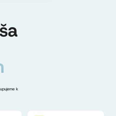
ša
m
tupujeme k