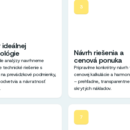
3
 ideálnej
Návrh riešenia a
ológie
cenová ponuka
de analýzy navrhneme
 technické riešenie s
Pripravíme konkrétny návrh
na prevádzkové podmienky,
cenovej kalkulácie a harm
á odvetvia a návratnosť
– prehľadne, transparentne
.
skrytých nákladov.
7