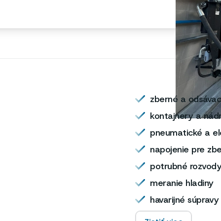
zberné a odsávac
kontajnery a nád
pneumatické a el
napojenie pre zbe
potrubné rozvod
meranie hladiny
havarijné súpravy