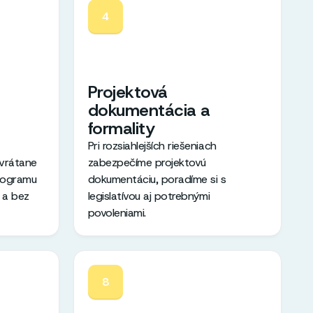
4
Projektová
dokumentácia a
formality
Pri rozsiahlejších riešeniach
 vrátane
zabezpečíme projektovú
onogramu
dokumentáciu, poradíme si s
 a bez
legislatívou aj potrebnými
povoleniami.
8