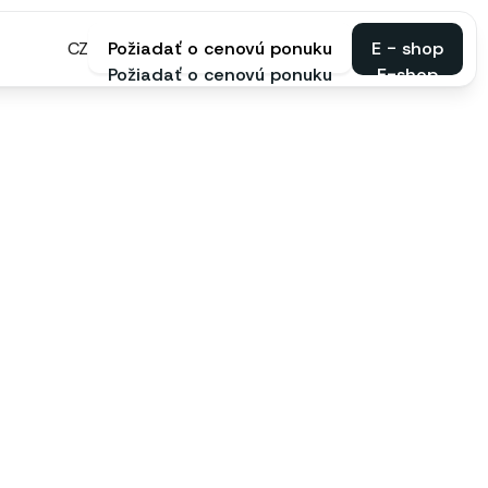
CZ
Požiadať o cenovú ponuku
E - shop
Požiadať o cenovú ponuku
E-shop