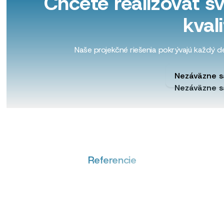
Chcete realizovať sv
kval
Naše projekčné riešenia pokrývajú každý det
Nezáväzne s
Nezáväzne s
Referencie