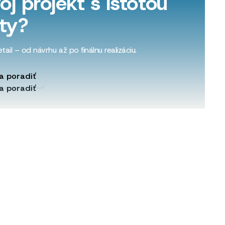
oj projekt s istotou
ity?
ail – od návrhu až po finálnu realizáciu.
a poradiť
a poradiť