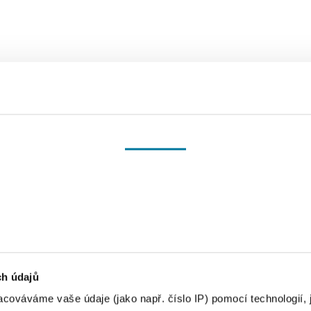
Souhlas
Detaily
Nastavení reklam
Více o cookies
ch údajů
cováváme vaše údaje (jako např. číslo IP) pomocí technologií, 