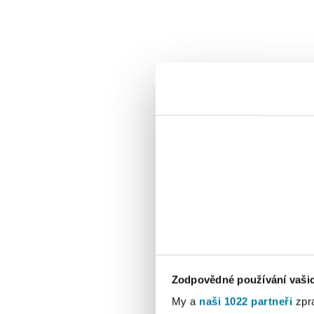
Kamenná predajňa v Plzni
Zodpovědné používání vaši
My a
naši 1022 partneři
zpra