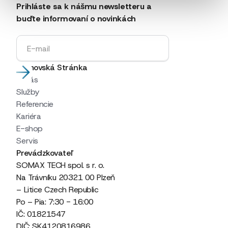
Prihláste sa k nášmu newsletteru a
buďte informovaní o novinkách
Domovská Stránka
O nás
Služby
Referencie
Kariéra
E-shop
Servis
Prevádzkovateľ
SOMAX TECH spol. s r. o.
Na Trávníku 20321 00 Plzeň
– Litice Czech Republic
Po – Pia: 7:30 - 16:00
IČ: 01821547
DIČ: SK4120816986