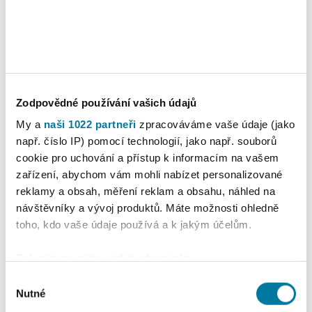
Nastavení reklam
Více o cookies
Zodpovědné používání vašich údajů
My a
naši 1022 partneři
zpracováváme vaše údaje (jako
např. číslo IP) pomocí technologií, jako např. souborů
cookie pro uchování a přístup k informacím na vašem
zařízení, abychom vám mohli nabízet personalizované
reklamy a obsah, měření reklam a obsahu, náhled na
návštěvníky a vývoj produktů. Máte možnosti ohledně
toho, kdo vaše údaje používá a k jakým účelům.
Pokud to povolíte, rádi bychom také:
Shromažďovali informace o vaší geografické
Výběr
poloze, které mohou být přesné na několik metrů
Nutné
souhlasu
Identifikovali vaše zařízení pomocí aktivního